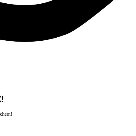
!
ichern!