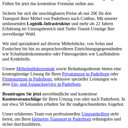
Füllen Sie jetzt das kostenlose Formular online aus.
Sichern Sie sich die unschlagbaren Preise ab nur 26€ für den
Transport Ihrer Möbel von Paderborn nach Cottbus. Mit unserer
umfassenden
Logistik-Infrastruktur
und mehr als 22 Jahren
Erfahrung im Umzugsbereich sind Turbo Transit Umzüge Ihre
zuverlässige Wahl.
Wir sind spezialisiert auf diverse Möbelstücke, von Sofas und
Esstischen bis hin zu anspruchsvolleren Einrichtungsgegenständen
wie Schubladenkommoden oder Fitnessgeräten wie Laufbändern
und Kettlebells.
Unsere
Möbelmitfahrzentrale
sowie Beiladungsdienste bieten eine
kostengünstige Lösung für Ihren
Privatumzug in Paderborn
oder
Firmenumzug in Paderborn
, inklusive spezieller Leistungen wie
dem
Ein- und Auspackservice in Paderborn
.
Beantragen Sie jetzt
unverbindliche und kostenlose
Kostenvoranschläge
für Ihren Umzug von oder nach Paderborn. In
nur etwa 58 Sekunden erhalten Sie Ihr maßgeschneidertes Angebot.
Unser erfahrenes Team von professionellen
Umzugshelfern
steht
bereit, um Ihren
kleineren Transport in Paderborn
reibungslos und
sicher durchzuführen.