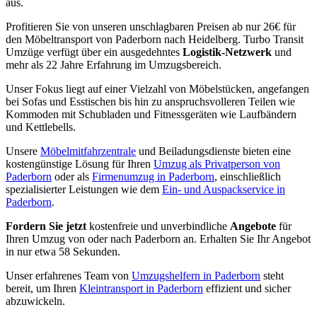
aus.
Profitieren Sie von unseren unschlagbaren Preisen ab nur 26€ für
den Möbeltransport von Paderborn nach Heidelberg. Turbo Transit
Umzüge verfügt über ein ausgedehntes
Logistik-Netzwerk
und
mehr als 22 Jahre Erfahrung im Umzugsbereich.
Unser Fokus liegt auf einer Vielzahl von Möbelstücken, angefangen
bei Sofas und Esstischen bis hin zu anspruchsvolleren Teilen wie
Kommoden mit Schubladen und Fitnessgeräten wie Laufbändern
und Kettlebells.
Unsere
Möbelmitfahrzentrale
und Beiladungsdienste bieten eine
kostengünstige Lösung für Ihren
Umzug als Privatperson von
Paderborn
oder als
Firmenumzug in Paderborn
, einschließlich
spezialisierter Leistungen wie dem
Ein- und Auspackservice in
Paderborn
.
Fordern Sie jetzt
kostenfreie und unverbindliche
Angebote
für
Ihren Umzug von oder nach Paderborn an. Erhalten Sie Ihr Angebot
in nur etwa 58 Sekunden.
Unser erfahrenes Team von
Umzugshelfern in Paderborn
steht
bereit, um Ihren
Kleintransport in Paderborn
effizient und sicher
abzuwickeln.