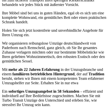
bis zum sicheren Transport Ihres sperrigen Kleiderschranks
behandeln wir jedes Stück mit äußerster Vorsicht.
Ihre Möbel sind bei uns in guten Händen, egal ob es sich um eine
komplette Wohnwand, ein gemütliches Bett oder einen praktischen
Schrank handelt.
Holen Sie sich jetzt kostenfreie und unverbindliche Angebote für
Ihren Umzug ein.
Wir organisieren reibungslose Umzüge deutschlandweit von
Paderborn nach Remscheid, ganz gleich, ob Sie Ihr gesamtes
Zuhause verlagern möchten oder nur bestimmte Möbelstücke wie
Ihren geliebten Wohnzimmertisch, den robusten Esstisch oder den
gemütlichen Sessel.
Mit
mehr als 22 Jahren Erfahrung
in der Umzugsbranche und
einem
familiären betrieblichen Hintergrund
, der auf
Tradition
beruht, stehen wir Ihnen mit einem kompetenten Team erfahrener
Umzugshelfer zur Seite. Erhalten Sie in nur etwa
Ein
sofortiges Umzugsangebot in 58 Sekunden
– effizient und
individuell auf Ihre Bedürfnisse zugeschnitten. Machen Sie mit
Turbo Transit Umzüge den Unterschied und erleben Sie, wie
stressfrei Ihr Umzug sein kann.