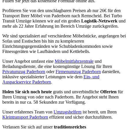
Füllen Sie jetzt das kostenlose Formular online aus.
Profitieren Sie von den unschlagbaren Preisen ab nur 26€ für den
Transport Ihrer Möbel von Paderborn nach Remscheid. Bei Turbo
Transit Umzüge können wir auf ein großes
Logistik-Netzwerk
und
mehr als 22 Jahre Erfahrung im Bereich Umzüge zurückgreifen.
Wir sind spezialisiert auf verschiedene Möbelstücke, angefangen bei
Sofas und Esstischen bis hin zu komplexeren
Einrichtungsgegenständen wie Schubladenkommoden sowie
Fitnessgeräten wie Laufbändern und Kettlebells.
Unser Angebot umfasst eine
Möbelmitfahrzentrale
und
Beiladungsdienste, die eine kostengünstige Lösung für Ihren
Privatumzug Paderborn
oder
Firmenumzug Paderborn
darstellen,
inklusive spezialisierter Leistungen wie dem
Ein- und
Auspackservice Paderborn
.
Holen Sie sich noch heute
gratis und unverbindliche
Offerten
für
Ihren Umzug von oder nach Paderborn. Ihr Angebot steht Ihnen
bereits in nur ca. 58 Sekunden zur Verfügung.
Unser erfahrenes Team von
Umzugshelfern
ist bereit, um Ihren
Kleintransport Paderborn
effizient und sicher durchzuführen.
Verlassen Sie sich auf unser
traditionsreiches